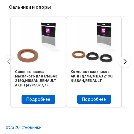
Сальники и опоры
Сальник насоса
Комплект сальников
Сал
масляного для а/м ВАЗ
АКПП для а/м ВАЗ 2190,
пер
2190, NISSAN, RENAULT
NISSAN, RENAULT
330
АКПП (42×59×7,7)
Подробнее
Подробнее
#CS20
#новинки