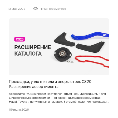
12 мая 2026
1143 Просмотров
Прокладки, уплотнители и опоры стоек CS20:
Расширение ассортимента
Ассортимент CS20 продолжает пополняться новыми позициями для
широкого круга автомобилей — от классики ЗАЗ до современных
Haval, Toyota и популярных иномарок. В этом обновлении: прокладки
клапанных крышек, ремкомплекты, опоры подвески, патрубки,
уплотнители, тросы, тормозные колодки и брызговики.
06 июля 2026