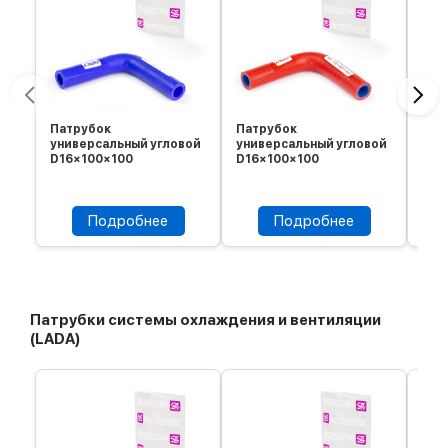
Патрубок
Патрубок
Пат
универсальный угловой
универсальный угловой
уни
D16×100×100
D16×100×100
D18
Подробнее
Подробнее
Патрубки системы охлаждения и вентиляции
(LADA)