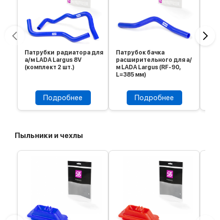
Патрубки радиатора для
Патрубок бачка
Пат
а/м LADA Largus 8V
расширительного для а/
рас
(комплект 2 шт.)
м LADA Largus (RF-90,
м L
L=385 мм)
Log
Подробнее
Подробнее
Пыльники и чехлы