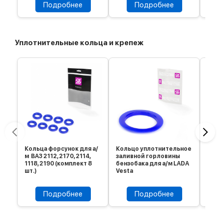
Подробнее
Подробнее
Уплотнительные кольца и крепеж
Кольца форсунок для а/
Кольцо уплотнительное
Кол
м ВАЗ 2112, 2170, 2114,
заливной горловины
дат
1118, 2190 (комплект 8
бензобака для а/м LADA
ВАЗ
шт.)
Vesta
Подробнее
Подробнее