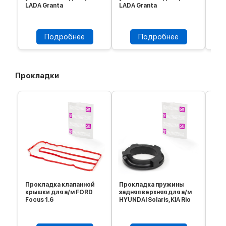
LADA Granta
LADA Granta
Подробнее
Подробнее
Прокладки
Прокладка клапанной
Прокладка пружины
Про
крышки для а/м FORD
задняя верхняя для а/м
зад
Focus 1.6
HYUNDAI Solaris, KIA Rio
KIA 
For