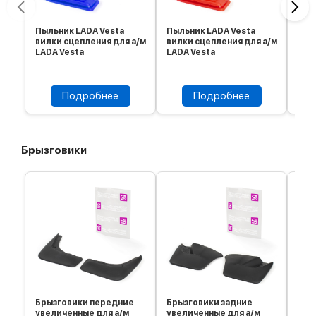
Пыльник LADA Vesta
Пыльник LADA Vesta
Чех
вилки сцепления для а/м
вилки сцепления для а/м
вну
LADA Vesta
LADA Vesta
CHE
Подробнее
Подробнее
Брызговики
Брызговики передние
Брызговики задние
Бры
увеличенные для а/м
увеличенные для а/м
для