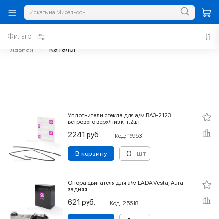
Фильтр
Главная
Каталог
Уплотнители стекла для а/м ВАЗ-2123
ветрового верх/низ к-т.2шт
2241 руб.
Код: 19953
шт
В корзину
Опора двигателя для а/м LADA Vesta, Aura
задняя
621 руб.
Код: 25518