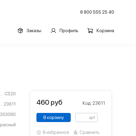
8 800 555 25 40
Заказы
Профиль
Корзина
CS20
460
руб
Код: 23611
23611
1303080
В корзину
шт
красный
В избранное
Сравнить