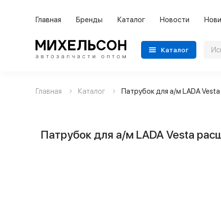
Главная
Бренды
Каталог
Новости
Нови
Каталог
Главная
Каталог
Патрубок для а/м LADA Vesta
Применяемость
Бренды
Патрубок для а/м LADA Vesta рас
Категории автозапчастей
Все товары