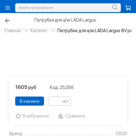
Патрубки для а/м LADA Largus 8V радиатора к-т.2шт
Главная
Каталог
Патрубки для а/м LADA Largus 8V ра
1605
руб
Код: 25288
шт
В корзину
В избранное
Сравнить
Бренд:
CS20