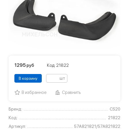
1295
руб
Код: 21822
шт
В корзину
В избранное
Сравнить
Бренд:
CS20
Код:
21822
Артикул:
57А821821/57А821822