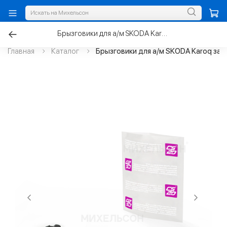
Брызговики для а/м SKODA Karoq задние к-т.2шт
Главная
Каталог
Брызговики для а/м SKODA Karoq зад