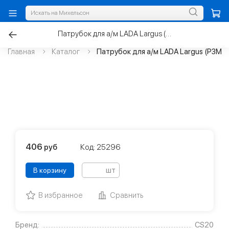
Патрубок для а/м LADA Largus (P3M) бачка расширительного силикон
Главная
Каталог
Патрубок для а/м LADA Largus (P3M)
406
руб
Код: 25296
шт
В корзину
В избранное
Сравнить
Бренд:
CS20