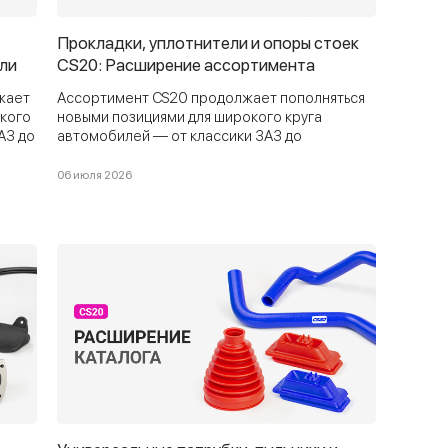
Прокладки, уплотнители и опоры стоек
ели
CS20: Расширение ассортимента
жает
Ассортимент CS20 продолжает пополняться
окого
новыми позициями для широкого круга
АЗ до
автомобилей — от классики ЗАЗ до
современных Haval, Toyota и популярных
иномарок. В этом обновлении: прокладки
06 июля 2026
клапанных крышек, ремкомплекты, опоры
нные
подвески, патрубки, уплотнители, тросы,
тормозные колодки и брызговики.