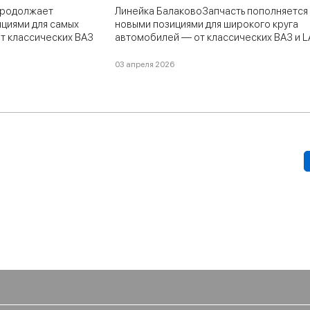
продолжает
Линейка БалаковоЗапчасть пополняется
ициями для самых
новыми позициями для широкого круга
т классических ВАЗ
автомобилей — от классических ВАЗ и 
ок и коммерческого
до коммерческого транспорта ГАЗ, а та
влении: прокладки,
популярных иномарок.
03 апреля 2026
лы приводов и многое