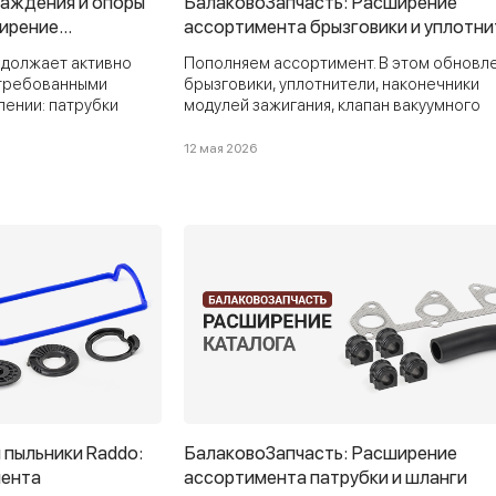
лаждения и опоры
БалаковоЗапчасть: Расширение
ширение
ассортимента брызговики и уплотн
должает активно
Пополняем ассортимент. В этом обновле
стребованными
брызговики, уплотнители, наконечники
лении: патрубки
модулей зажигания, клапан вакуумного
тиляции картера,
усилителя, кольца маслоприёмника, саль
ски, прокладки
АКПП и другие востребованные компоне
12 мая 2026
уплотнители и шланг
 пыльники Raddo:
БалаковоЗапчасть: Расширение
мента
ассортимента патрубки и шланги