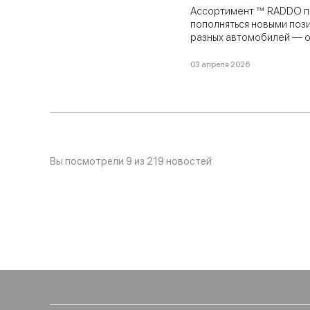
Ассортимент ™ RADDO 
пополняться новыми поз
разных автомобилей — о
до современных иномар
транспорта. В этом обно
03 апреля 2026
сальники, патрубки, чех
другое.
Вы посмотрели 9 из 219 новостей