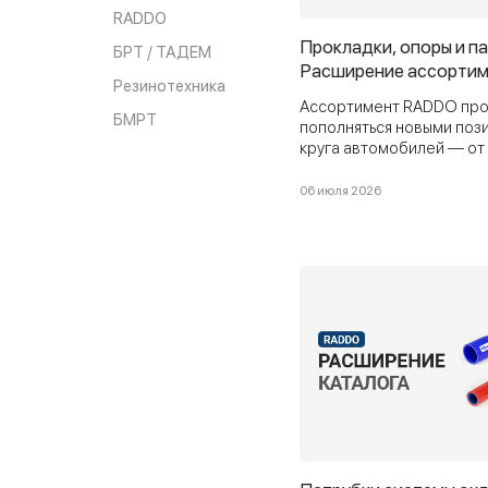
RADDO
Прокладки, опоры и п
БРТ / ТАДЕМ
Расширение ассорти
Резинотехника
Ассортимент RADDO про
БМРТ
пополняться новыми поз
круга автомобилей — от
современных иномарок 
транспорта. В этом обно
06 июля 2026
патрубки, ремкомплекты,
брызговики, чехлы, шлан
другое.