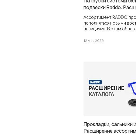
Патрубки системы ох
подвески Raddo: Рас
ассортимента
Ассортимент RADDO про
пополняться новыми во
позициями. В этом обнов
систем охлаждения и вен
брызговики, опоры подве
12 мая 2026
пружин, сальники АКПП, 
для КАМАЗ.
Прокладки, сальники и
Расширение ассорти