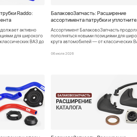
атрубки Raddo:
БалаковоЗапчасть: Расширение
мента
ассортимента патрубки и уплотнит
должает активно
Ассортимент БалаковоЗапчасть продол
ициями для широкого
пополняться новыми позициями для шир
 классических ВАЗ до
круга автомобилей — от классических В
и коммерческого
современных LADA и коммерческого
влении: прокладки,
транспорта ГАЗ. В этом обновлении:
06 июля 2026
 опоры подвески,
патрубки, уплотнители, прокладки,
ги, тросы и многое
брызговики, ремни и другие востребова
компоненты.