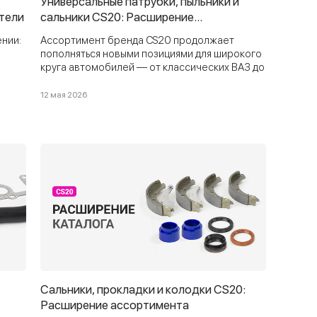
Универсальные патрубки, пыльники и
ители
сальники CS20: Расширение
ассортимента
нии:
Ассортимент бренда CS20 продолжает
пополняться новыми позициями для широкого
круга автомобилей — от классических ВАЗ до
ники
современных иномарок. В этом обновлении:
нты.
универсальные силиконовые патрубки,
12 мая 2026
пыльники и чехлы из полиуретана, прокладки,
сальники, брызговики, уплотнители и другие
востребованные компоненты.
Сальники, прокладки и колодки CS20:
Расширение ассортимента