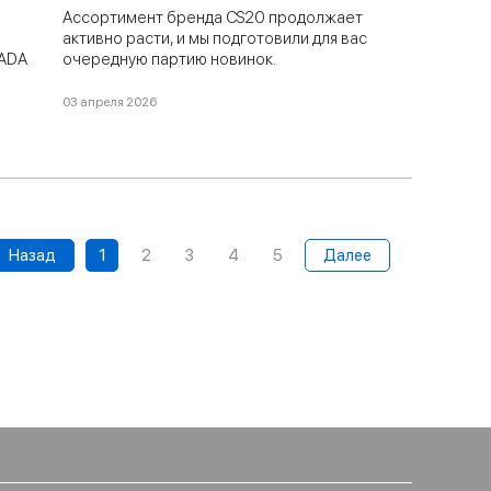
Ассортимент бренда CS20 продолжает
активно расти, и мы подготовили для вас
LADA
очередную партию новинок.
кже
03 апреля 2026
Назад
1
2
3
4
5
Далее