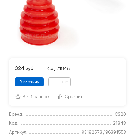
324
руб
Код: 21848
шт
В корзину
В избранное
Сравнить
Бренд:
CS20
Код:
21848
Артикул:
93182573 / 96391553