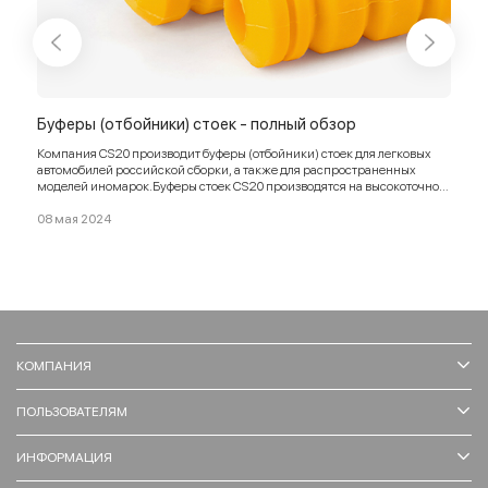
ор
Буферы (отбойники) стоек - полный обзор
Топ
обз
Компания CS20 производит буферы (отбойники) стоек для легковых
автомобилей российской сборки, а также для распространенных
Подр
моделей иномарок.Буферы стоек CS20 производятся на высокоточном
оборудовании и в полном соответствии с заводскими требованиями и
23 я
стандартами.
08 мая 2024
КОМПАНИЯ
ПОЛЬЗОВАТЕЛЯМ
ИНФОРМАЦИЯ