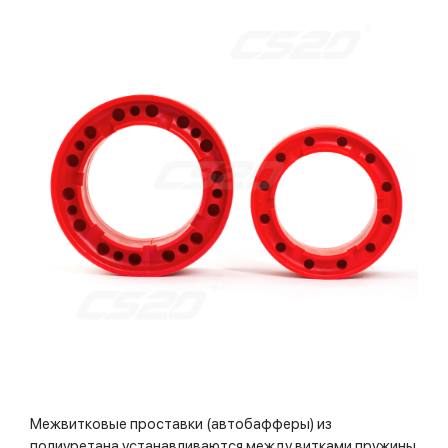
Межвитковые проставки (автобафферы) из
полиуретана устанавливаются между витками пружины