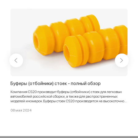
ор
Буферы (отбойники) стоек - полный обзор
Топ
обз
Компания CS20 производит буферы (отбойники) стоек для легковых
автомобилей российской сборки, а также для распространенных
Подр
моделей иномарок.Буферы стоек CS20 производятся на высокоточном
оборудовании и в полном соответствии с заводскими требованиями и
23 я
стандартами.
08 мая 2024