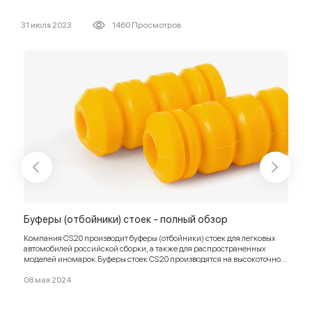
31 июля 2023
1460 Просмотров
ор
Буферы (отбойники) стоек - полный обзор
Топ
обз
Компания CS20 производит буферы (отбойники) стоек для легковых
автомобилей российской сборки, а также для распространенных
Подр
моделей иномарок.Буферы стоек CS20 производятся на высокоточном
оборудовании и в полном соответствии с заводскими требованиями и
23 я
стандартами.
08 мая 2024