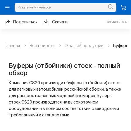
Поделиться
Скачать
08 мая 2024
Главная
Все новости
О нашей продукции
Буферы (
Буферы (отбойники) стоек - полный
обзор
Компания CS20 производит буферы (отбойники) стоек
для легковых автомобилей российской сборки, а также
для распространенных моделей иномарок. Буферы
стоек CS20 производятся на высокоточном
оборудовании и в полном соответствии с заводскими
требованиями и стандартами.