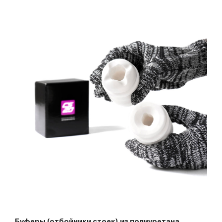
Буферы (отбойники стоек) из полиуретана