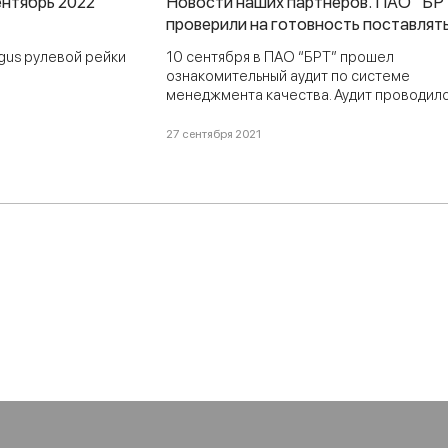
нтябрь 2022
Новости наших партнеров. ПАО “БР
проверили на готовность поставлят
детали на автомобильный конвейер.
rgus рулевой рейки
10 сентября в ПАО “БРТ” прошел
ознакомительный аудит по системе
менеджмента качества. Аудит проводилс
стороны альянса “Renault–Nissan–Mitsubis
целью проверки готовности предприяти
27 сентября 2021
поставлять детали на автомобильный
конвейер.