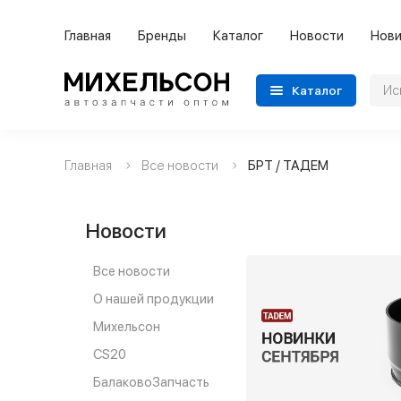
Главная
Бренды
Каталог
Новости
Нови
Каталог
Главная
Все новости
БРТ / ТАДЕМ
Применяемость
Бренды
Новости
Категории автозапчастей
Все новости
О нашей продукции
Все товары
Михельсон
CS20
БалаковоЗапчасть