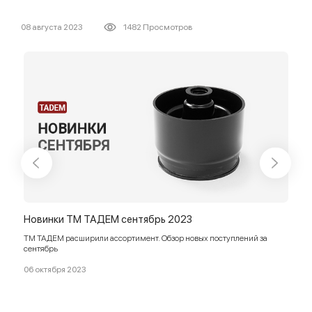
08 августа 2023
1482 Просмотров
Новинки ТМ ТАДЕМ сентябрь 2023
Нов
ТМ ТАДЕМ расширили ассортимент. Обзор новых поcтуплений за
ТМ Т
сентябрь
авгу
06 октября 2023
05 с