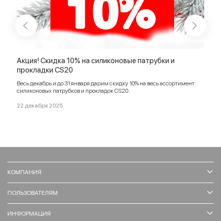
Акция! Скидка 10% на силиконовые патрубки и
Акц
прокладки CS20
Прод
Весь декабрь и до 31 января дарим скидку 10% на весь ассортимент
03 и
силиконовых патрубков и прокладок CS20.
22 декабря 2025
КОМПАНИЯ
ПОЛЬЗОВАТЕЛЯМ
ИНФОРМАЦИЯ