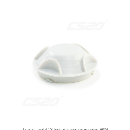
Заглушка для а/м LADA Vesta, X-ray фары. Код для заказа: 19755