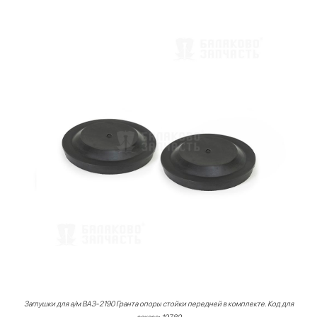
Заглушки для а/м ВАЗ-2190 Гранта опоры стойки передней в комплекте. Код для