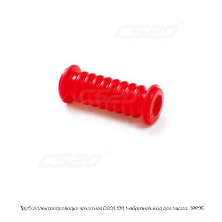
Трубка электропроводки защитная D20/L100, I-образная. Код для заказа: 19805