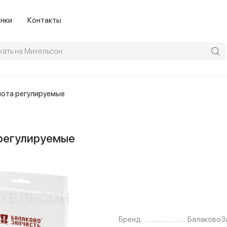
нки
Контакты
пота регулируемые
 регулируемые
Бренд:
БалаковоЗ