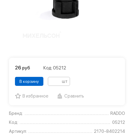
26
руб
Код: 05212
шт
В корзину
В избранное
Сравнить
Бренд:
RADDO
Код:
05212
Артикул:
2170-8402214