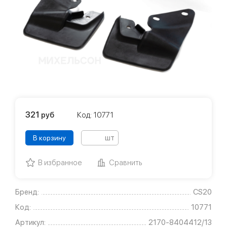
321
руб
Код: 10771
шт
В корзину
В избранное
Сравнить
Бренд:
CS20
Код:
10771
Артикул:
2170-8404412/13