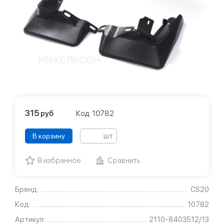
315
руб
Код: 10782
шт
В корзину
В избранное
Сравнить
Бренд:
CS20
Код:
10782
Артикул:
2110-8403512/13