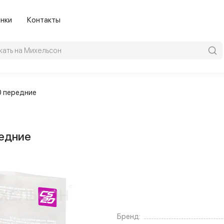
нки
Контакты
0 передние
редние
Бренд: