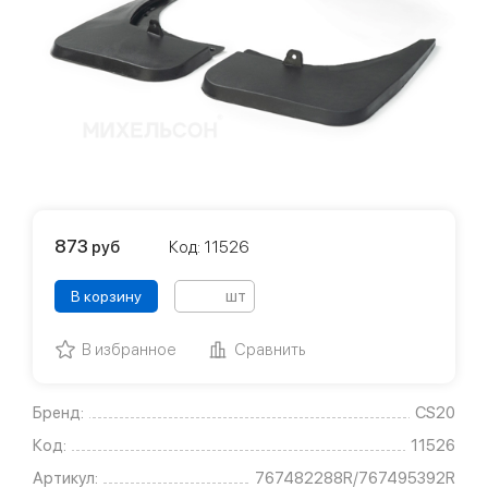
873
руб
Код: 11526
шт
В корзину
В избранное
Сравнить
Бренд:
CS20
Код:
11526
Артикул:
767482288R/767495392R