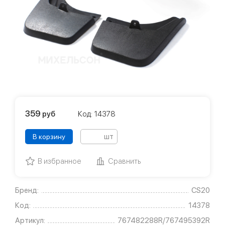
359
руб
Код: 14378
шт
В корзину
В избранное
Сравнить
Бренд:
CS20
Код:
14378
Артикул:
767482288R/767495392R