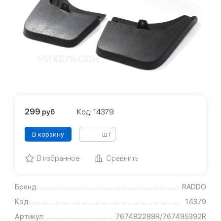
299
руб
Код: 14379
шт
В корзину
В избранное
Сравнить
Бренд:
RADDO
Код:
14379
Артикул:
767482288R/767495392R