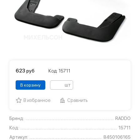
623
руб
Код: 15711
шт
В корзину
В избранное
Сравнить
Бренд:
RADDO
Код:
15711
Артикул:
8450106165