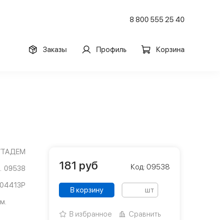
8 800 555 25 40
Заказы
Профиль
Корзина
/ТАДЕМ
181
руб
Код: 09538
09538
04413Р
В корзину
шт
м.
В избранное
Сравнить