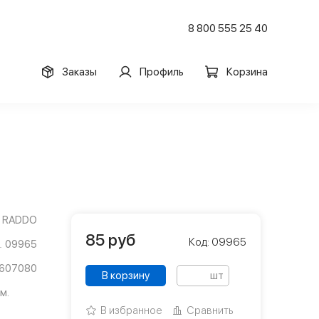
8 800 555 25 40
Заказы
Профиль
Корзина
RADDO
85
руб
Код: 09965
09965
607080
В корзину
шт
м.
В избранное
Сравнить