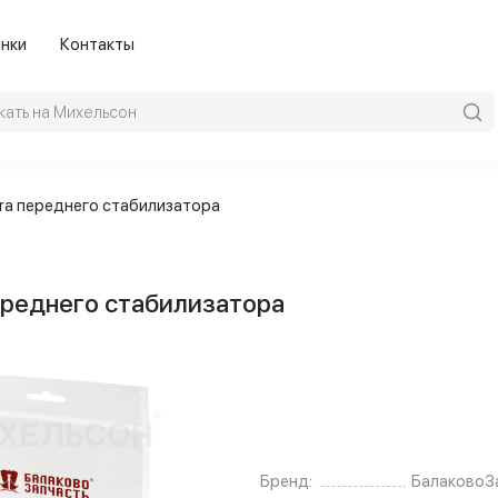
нки
Контакты
tra переднего стабилизатора
переднего стабилизатора
Бренд:
БалаковоЗ