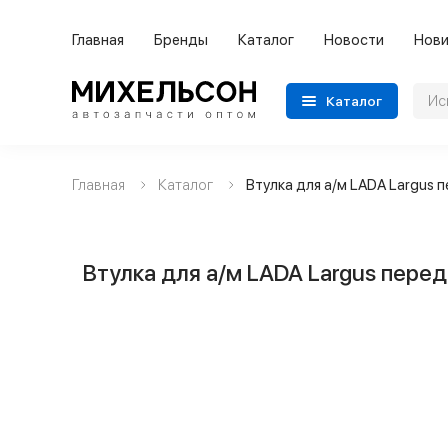
Главная
Бренды
Каталог
Новости
Нови
Каталог
Главная
Каталог
Втулка для а/м LADA Largus 
Применяемость
Бренды
Втулка для а/м LADA Largus пере
Категории автозапчастей
Все товары