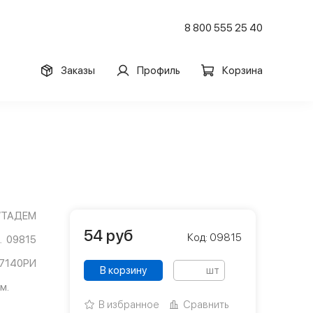
8 800 555 25 40
Заказы
Профиль
Корзина
/ТАДЕМ
54
руб
Код: 09815
09815
7140РИ
В корзину
шт
м.
В избранное
Сравнить