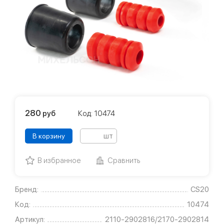
280
руб
Код: 10474
шт
В корзину
В избранное
Сравнить
Бренд:
CS20
Код:
10474
Артикул:
2110-2902816/2170-2902814