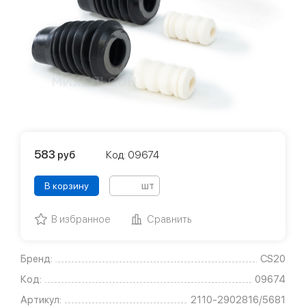
583
руб
Код: 09674
шт
В корзину
В избранное
Сравнить
Бренд:
CS20
Код:
09674
Артикул:
2110-2902816/5681