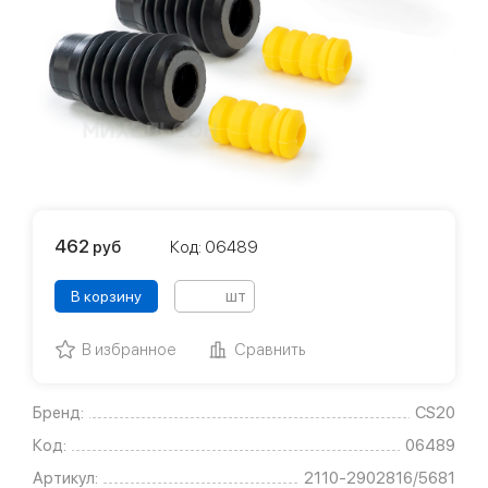
462
руб
Код: 06489
шт
В корзину
В избранное
Сравнить
Бренд:
CS20
Код:
06489
Артикул:
2110-2902816/5681