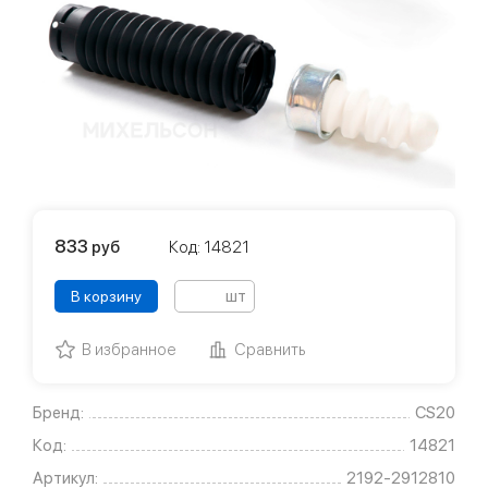
833
руб
Код: 14821
шт
В корзину
В избранное
Сравнить
Бренд:
CS20
Код:
14821
Артикул:
2192-2912810