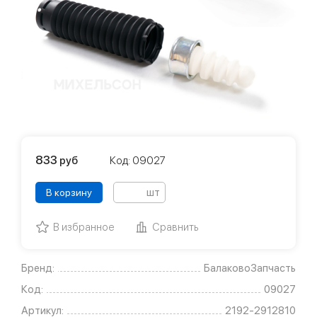
833
руб
Код: 09027
шт
В корзину
В избранное
Сравнить
Бренд:
БалаковоЗапчасть
Код:
09027
Артикул:
2192-2912810