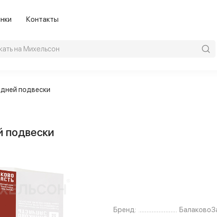
нки
Контакты
едней подвески
й подвески
Бренд:
БалаковоЗ