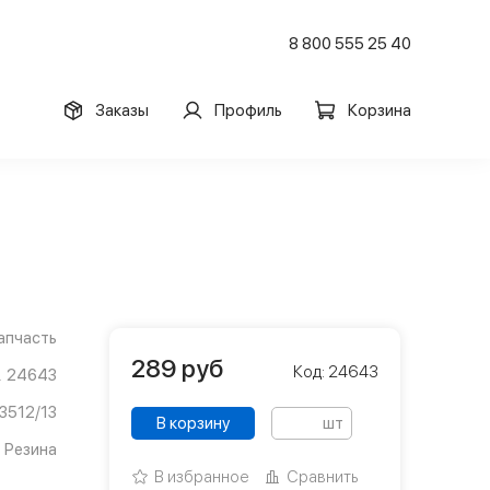
8 800 555 25 40
Заказы
Профиль
Корзина
апчасть
289
руб
Код: 24643
24643
3512/13
В корзину
шт
Резина
В избранное
Сравнить