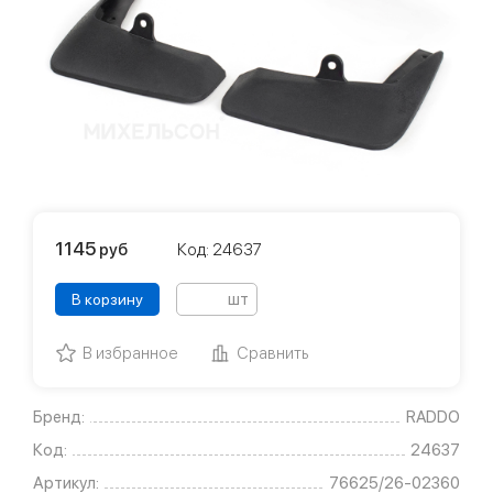
1145
руб
Код: 24637
шт
В корзину
В избранное
Сравнить
Бренд:
RADDO
Код:
24637
Артикул:
76625/26-02360