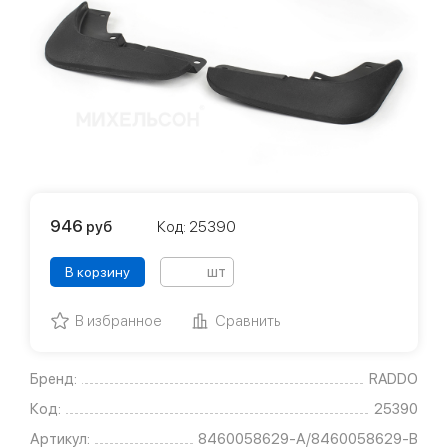
946
руб
Код: 25390
шт
В корзину
В избранное
Сравнить
Бренд:
RADDO
Код:
25390
Артикул:
8460058629-А/8460058629-В