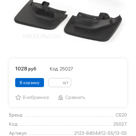
1028
руб
Код: 25027
шт
В корзину
В избранное
Сравнить
Бренд:
CS20
Код:
25027
Артикул:
2123-8404412-55/13-55