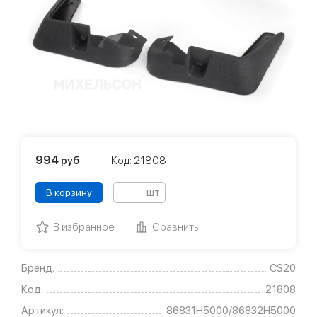
994
руб
Код: 21808
шт
В корзину
В избранное
Сравнить
Бренд:
CS20
Код:
21808
Артикул:
86831H5000/86832H5000