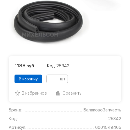
1188
руб
Код: 25342
шт
В корзину
В избранное
Сравнить
Бренд:
БалаковоЗапчасть
Код:
25342
Артикул:
6001549465