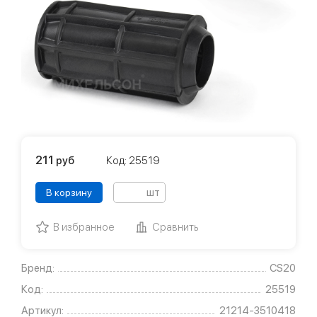
211
руб
Код: 25519
шт
В корзину
В избранное
Сравнить
Бренд:
CS20
Код:
25519
Артикул:
21214-3510418