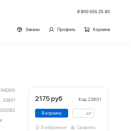
8 800 555 25 40
Заказы
Профиль
Корзина
RADDO
2175
руб
Код: 23801
23801
3502082
В корзину
шт
я
В избранное
Сравнить