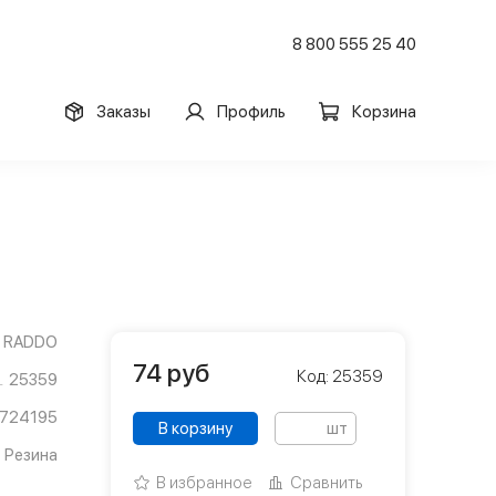
8 800 555 25 40
Заказы
Профиль
Корзина
RADDO
74
руб
Код: 25359
25359
3724195
В корзину
шт
Резина
В избранное
Сравнить