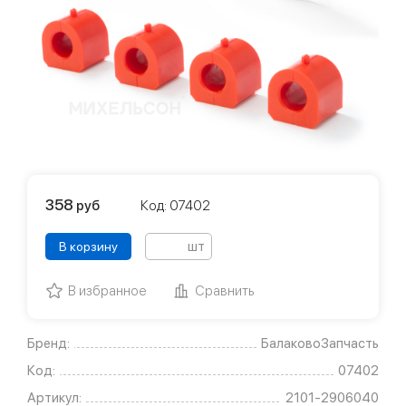
358
руб
Код: 07402
шт
В корзину
В избранное
Сравнить
Бренд:
БалаковоЗапчасть
Код:
07402
Артикул:
2101-2906040