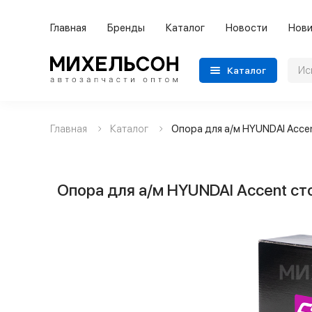
Главная
Бренды
Каталог
Новости
Нови
Каталог
Главная
Каталог
Опора для а/м HYUNDAI Acce
Применяемость
Бренды
Опора для а/м HYUNDAI Accent ст
Категории автозапчастей
Все товары