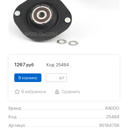
1267
руб
Код: 25484
шт
В корзину
В избранное
Сравнить
Бренд:
RADDO
Код:
25484
Артикул:
90184756