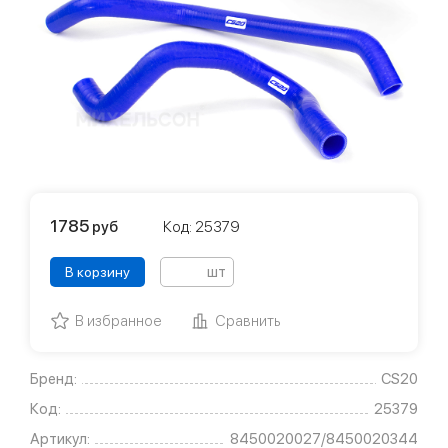
1785
руб
Код: 25379
шт
В корзину
В избранное
Сравнить
Бренд:
CS20
Код:
25379
Артикул:
8450020027/8450020344