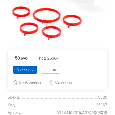
153
руб
Код: 25367
шт
В корзину
В избранное
Сравнить
Бренд:
CS20
Код:
25367
Артикул:
А274.1107015/А274.1008018