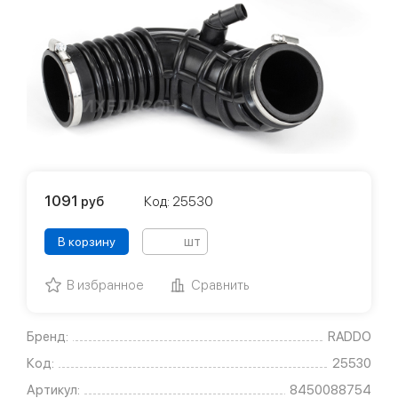
1091
руб
Код: 25530
шт
В корзину
В избранное
Сравнить
Бренд:
RADDO
Код:
25530
Артикул:
8450088754